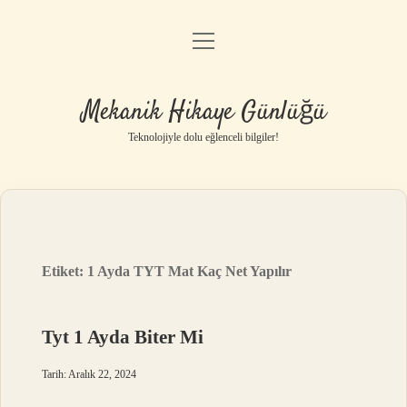
menüyü
Anasayfa
aç
Gizlilik Politikası
Mekanik Hikaye Günlüğü
Yasal Uyarı
Teknolojiyle dolu eğlenceli bilgiler!
Hakkımızda
Etiket:
1 Ayda TYT Mat Kaç Net Yapılır
Tyt 1 Ayda Biter Mi
Tarih: Aralık 22, 2024