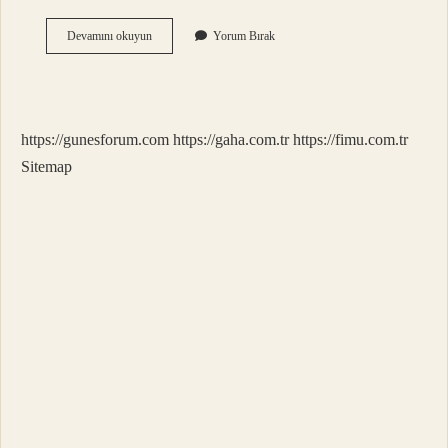
Tyt
Devamını okuyun
Yorum Bırak
1
Ayda
Biter
Mi
https://gunesforum.com
https://gaha.com.tr
https://fimu.com.tr
Sitemap