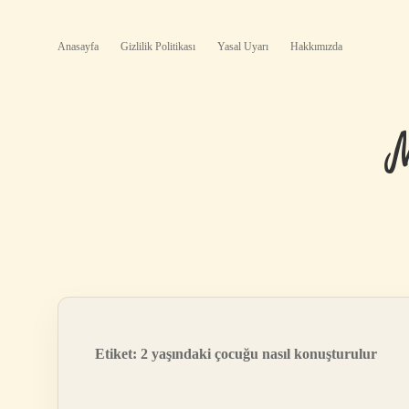
Anasayfa
Gizlilik Politikası
Yasal Uyarı
Hakkımızda
Etiket:
2 yaşındaki çocuğu nasıl konuşturulur