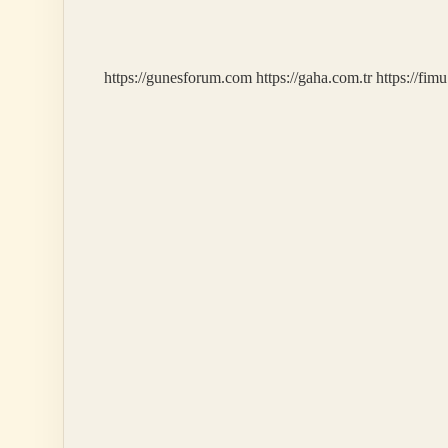
Çocuğun
Konuşmaması
Normal
Mi
https://gunesforum.com
https://gaha.com.tr
https://fim