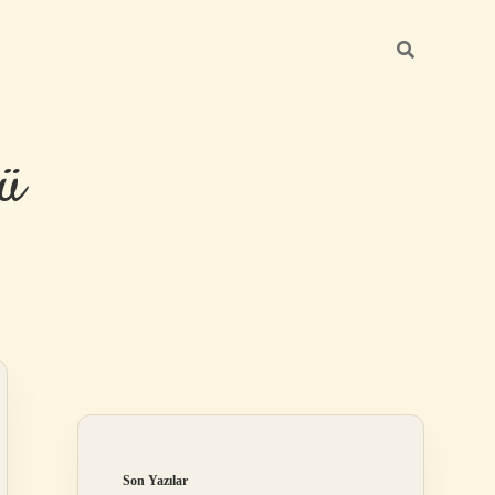
ü
Sidebar
hiltonbet yeni
Son Yazılar