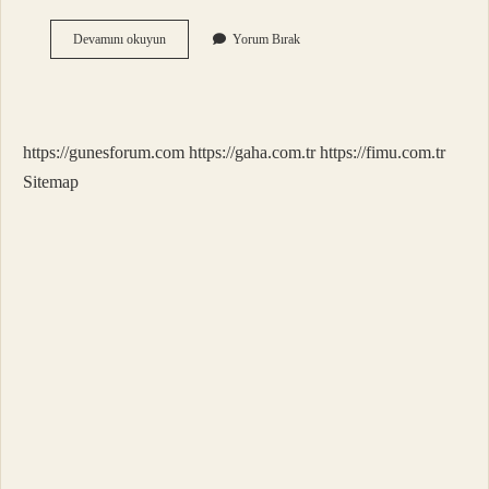
Tyt
Devamını okuyun
Yorum Bırak
1
Ayda
Biter
Mi
https://gunesforum.com
https://gaha.com.tr
https://fimu.com.tr
Sitemap