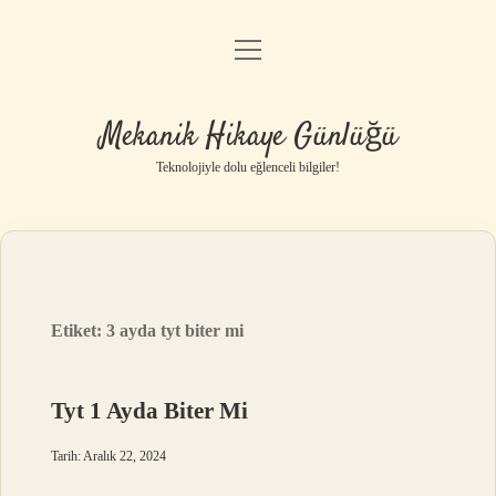
menüyü
Anasayfa
aç
Gizlilik Politikası
Mekanik Hikaye Günlüğü
Yasal Uyarı
Teknolojiyle dolu eğlenceli bilgiler!
Hakkımızda
Etiket:
3 ayda tyt biter mi
Tyt 1 Ayda Biter Mi
Tarih: Aralık 22, 2024