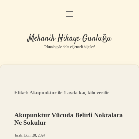
menüyü
Anasayfa
aç
Gizlilik Politikası
Mekanik Hikaye Günlüğü
Yasal Uyarı
Teknolojiyle dolu eğlenceli bilgiler!
Hakkımızda
Etiket:
Akupunktur ile 1 ayda kaç kilo verilir
Akupunktur Vücuda Belirli Noktalara
Ne Sokulur
Tarih: Ekim 28, 2024