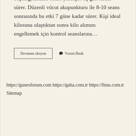
sürer. Düzenli vücut akupunkturu ile 8-10 seans
sonrasında bu etki 7 güne kadar sürer. Kişi ideal
kilosuna ulaştıktan sonra kilo alımını
engellemek için kontrol seanslarına…
Akupunktur
Devamını okuyun
Yorum Bırak
Vücuda
Belirli
Noktalara
Ne
Sokulur
https://gunesforum.com
https://gaha.com.tr
https://fimu.com.tr
Sitemap