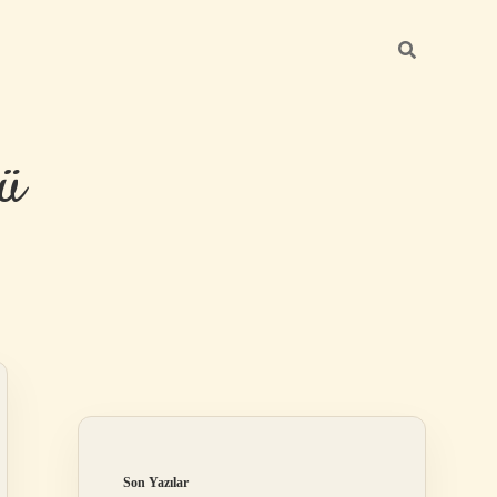
ü
Sidebar
hiltonbet yen
Son Yazılar