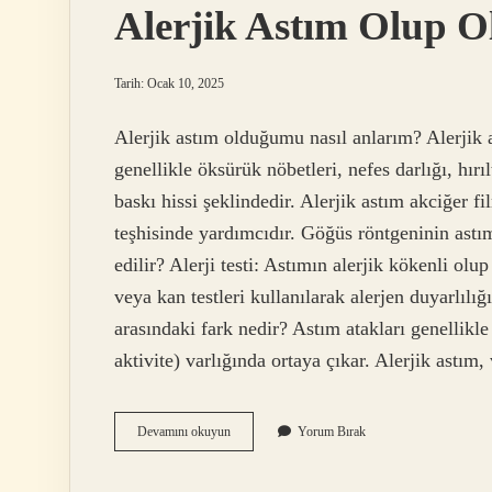
Alerjik Astım Olup Ol
Tarih: Ocak 10, 2025
Alerjik astım olduğumu nasıl anlarım? Alerjik ast
genellikle öksürük nöbetleri, nefes darlığı, hırıl
baskı hissi şeklindedir. Alerjik astım akciğer f
teşhisinde yardımcıdır. Göğüs röntgeninin astımı
edilir? Alerji testi: Astımın alerjik kökenli olup
veya kan testleri kullanılarak alerjen duyarlılığ
arasındaki fark nedir? Astım atakları genellikle 
aktivite) varlığında ortaya çıkar. Alerjik astım
Alerjik
Devamını okuyun
Yorum Bırak
Astım
Olup
Olmadığı