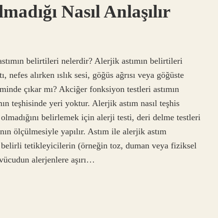
madığı Nasıl Anlaşılır
ımın belirtileri nelerdir? Alerjik astımın belirtileri
tı, nefes alırken ıslık sesi, göğüs ağrısı veya göğüste
ilminde çıkar mı? Akciğer fonksiyon testleri astımın
n teşhisinde yeri yoktur. Alerjik astım nasıl teşhis
 olmadığını belirlemek için alerji testi, deri delme testleri
ının ölçülmesiyle yapılır. Astım ile alerjik astım
belirli tetikleyicilerin (örneğin toz, duman veya fiziksel
, vücudun alerjenlere aşırı…