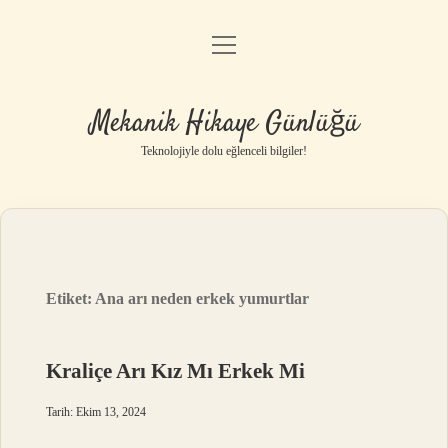
menüyü
Anasayfa
aç
Gizlilik Politikası
Mekanik Hikaye Günlüğü
Yasal Uyarı
Teknolojiyle dolu eğlenceli bilgiler!
Hakkımızda
Etiket:
Ana arı neden erkek yumurtlar
Kraliçe Arı Kız Mı Erkek Mi
Tarih: Ekim 13, 2024