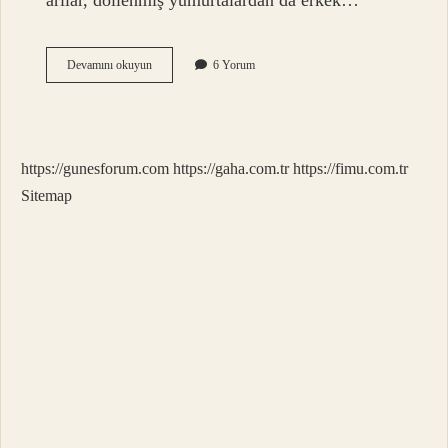
arılar, döllenmiş yumurtalardan da erkek…
Kraliçe
Devamını okuyun
6 Yorum
Arı
Kız
Mı
Erkek
Mi
https://gunesforum.com
https://gaha.com.tr
https://fimu.com.tr
Sitemap