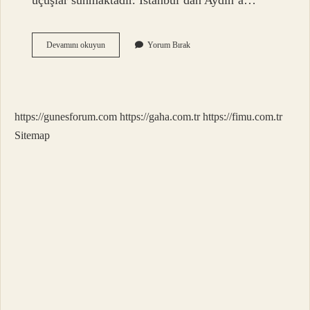
uçuşlar sunmaktadır. İstanbul’dan Aydın’a…
Istanbul
Devamını okuyun
Yorum Bırak
Aydın
Arası
Kaç
Saat
Sürüyor
https://gunesforum.com
https://gaha.com.tr
https://fimu.com.tr
Sitemap