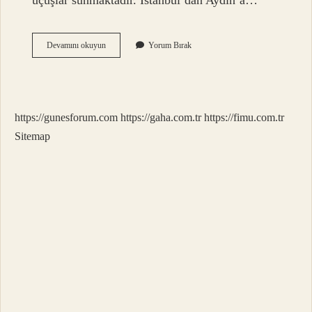
uçuşlar sunmaktadır. İstanbul’dan Aydın’a…
Istanbul
Devamını okuyun
Yorum Bırak
Aydın
Arası
Kaç
Saat
Sürüyor
https://gunesforum.com
https://gaha.com.tr
https://fimu.com.tr
Sitemap