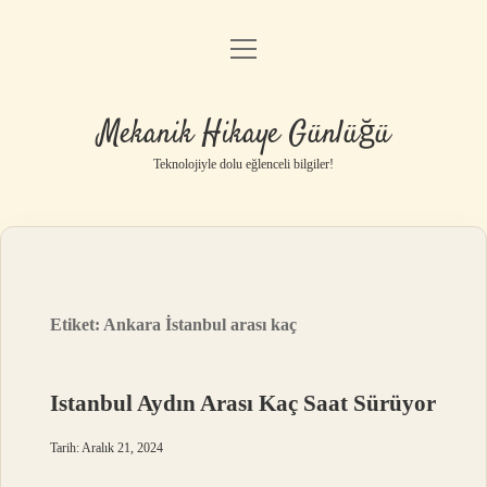
menüyü
Anasayfa
aç
Gizlilik Politikası
Mekanik Hikaye Günlüğü
Yasal Uyarı
Teknolojiyle dolu eğlenceli bilgiler!
Hakkımızda
Etiket:
Ankara İstanbul arası kaç
Istanbul Aydın Arası Kaç Saat Sürüyor
Tarih: Aralık 21, 2024