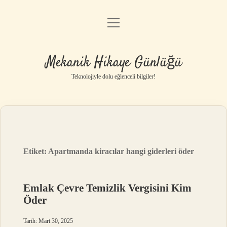
menüyü
Anasayfa
aç
Gizlilik Politikası
Mekanik Hikaye Günlüğü
Yasal Uyarı
Teknolojiyle dolu eğlenceli bilgiler!
Hakkımızda
Etiket:
Apartmanda kiracılar hangi giderleri öder
Emlak Çevre Temizlik Vergisini Kim
Öder
Tarih: Mart 30, 2025