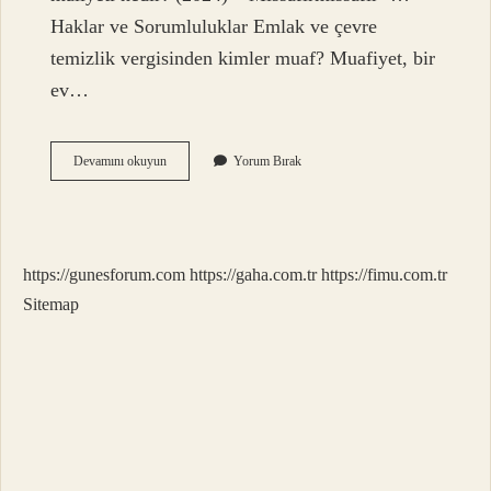
Haklar ve Sorumluluklar Emlak ve çevre
temizlik vergisinden kimler muaf? Muafiyet, bir
ev…
Emlak
Devamını okuyun
Yorum Bırak
Çevre
Temizlik
Vergisini
Kim
Öder
https://gunesforum.com
https://gaha.com.tr
https://fimu.com.tr
Sitemap