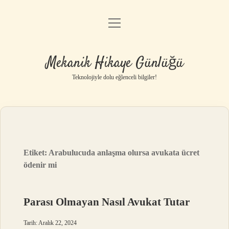
menüyü
Anasayfa
aç
Gizlilik Politikası
Mekanik Hikaye Günlüğü
Yasal Uyarı
Teknolojiyle dolu eğlenceli bilgiler!
Hakkımızda
Etiket:
Arabulucuda anlaşma olursa avukata ücret
ödenir mi
Parası Olmayan Nasıl Avukat Tutar
Tarih: Aralık 22, 2024