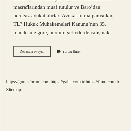
masraflarından muaf tutulur ve Baro’dan
ücretsiz avukat alırlar. Avukat tutma parası kaç
TL? Hukuk Muhakemeleri Kanunu’nun 35.
maddesine göre, anonim şirketlerde çalışmak…
Parası
Devamını okuyun
Yorum Bırak
Olmayan
Nasıl
Avukat
Tutar
https://gunesforum.com
https://gaha.com.tr
https://fimu.com.tr
Sitemap