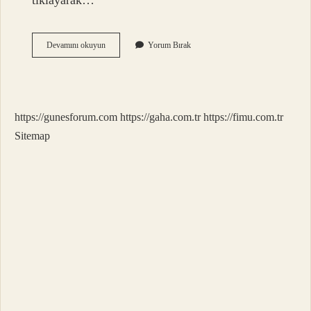
tıklayarak…
Asker
Devamını okuyun
Yorum Bırak
Celp
Ne
Demek
https://gunesforum.com
https://gaha.com.tr
https://fimu.com.tr
Sitemap