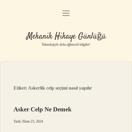
menüyü
Anasayfa
aç
Gizlilik Politikası
Mekanik Hikaye Günlüğü
Yasal Uyarı
Teknolojiyle dolu eğlenceli bilgiler!
Hakkımızda
Etiket:
Askerlik celp seçimi nasıl yapılır
Asker Celp Ne Demek
Tarih: Ekim 23, 2024