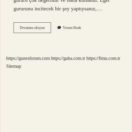
gururu çok değerlidir ve hatta kutsaldır. Eğer
gururunu incitecek bir şey yaptıysanız,…
Aslan
Devamını okuyun
Yorum Bırak
Burcu
Erkeği
Neleri
Sevmez
https://gunesforum.com
https://gaha.com.tr
https://fimu.com.tr
Sitemap