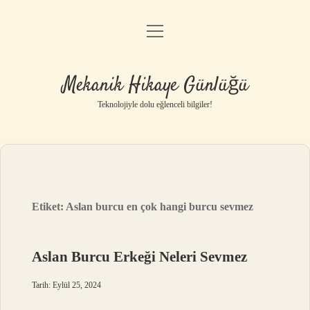
menüyü
Anasayfa
aç
Gizlilik Politikası
Mekanik Hikaye Günlüğü
Yasal Uyarı
Teknolojiyle dolu eğlenceli bilgiler!
Hakkımızda
Etiket:
Aslan burcu en çok hangi burcu sevmez
Aslan Burcu Erkeği Neleri Sevmez
Tarih: Eylül 25, 2024