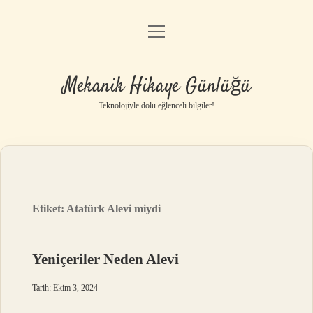
menüyü
Anasayfa
aç
Gizlilik Politikası
Mekanik Hikaye Günlüğü
Yasal Uyarı
Teknolojiyle dolu eğlenceli bilgiler!
Hakkımızda
Etiket:
Atatürk Alevi miydi
Yeniçeriler Neden Alevi
Tarih: Ekim 3, 2024