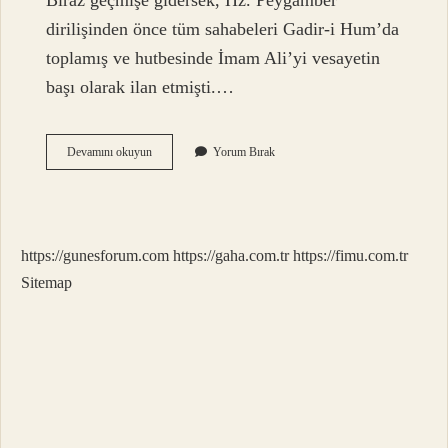
Biraz geçmişe gidersek, Hz. Peygamber
dirilişinden önce tüm sahabeleri Gadir-i Hum’da
toplamış ve hutbesinde İmam Ali’yi vesayetin
başı olarak ilan etmişti.…
Yeniçeriler
Devamını okuyun
Yorum Bırak
Neden
Alevi
https://gunesforum.com
https://gaha.com.tr
https://fimu.com.tr
Sitemap