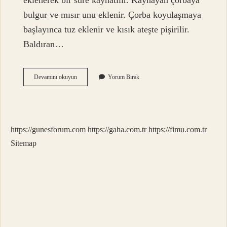
eklenerek bir süre kaynatılır. Kaynayan çorbaya
bulgur ve mısır unu eklenir. Çorba koyulaşmaya
başlayınca tuz eklenir ve kısık ateşte pişirilir.
Baldıran…
Baldıran
Devamını okuyun
Yorum Bırak
Otu
Ne
Işe
Yarıyor
https://gunesforum.com
https://gaha.com.tr
https://fimu.com.tr
Sitemap