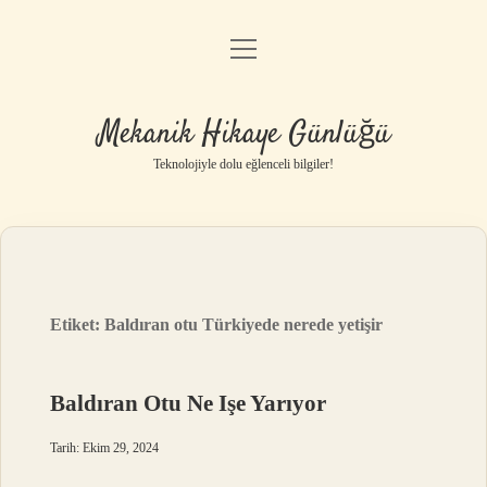
menüyü
Anasayfa
aç
Gizlilik Politikası
Mekanik Hikaye Günlüğü
Yasal Uyarı
Teknolojiyle dolu eğlenceli bilgiler!
Hakkımızda
Etiket:
Baldıran otu Türkiyede nerede yetişir
Baldıran Otu Ne Işe Yarıyor
Tarih: Ekim 29, 2024