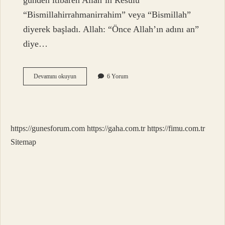
günden itibaren Allah’ın Resulü
“Bismillahirrahmanirrahim” veya “Bismillah”
diyerek başladı. Allah: “Önce Allah’ın adını an”
diye…
Bismillah
Devamını okuyun
6 Yorum
Almanca
Ne
Demek
https://gunesforum.com
https://gaha.com.tr
https://fimu.com.tr
Sitemap