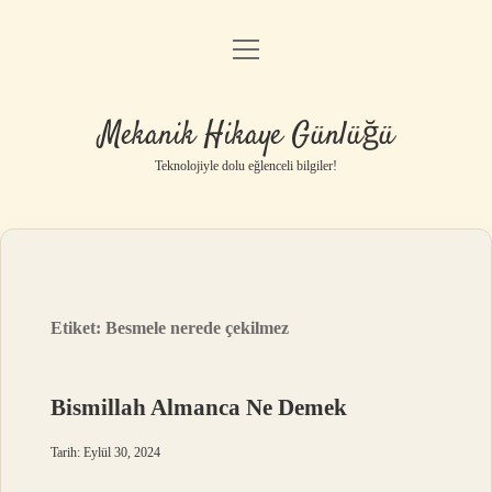
menüyü
Anasayfa
aç
Gizlilik Politikası
Mekanik Hikaye Günlüğü
Yasal Uyarı
Teknolojiyle dolu eğlenceli bilgiler!
Hakkımızda
Etiket:
Besmele nerede çekilmez
Bismillah Almanca Ne Demek
Tarih: Eylül 30, 2024