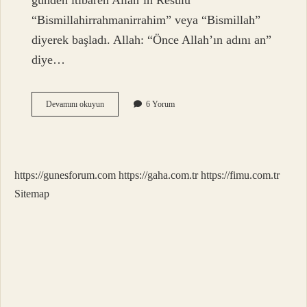
günden itibaren Allah’ın Resulü
“Bismillahirrahmanirrahim” veya “Bismillah”
diyerek başladı. Allah: “Önce Allah’ın adını an”
diye…
Bismillah
Devamını okuyun
6 Yorum
Almanca
Ne
Demek
https://gunesforum.com
https://gaha.com.tr
https://fimu.com.tr
Sitemap