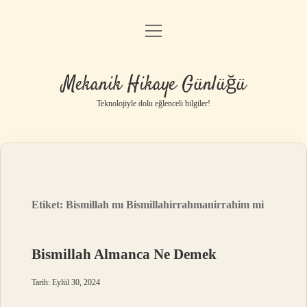
menüyü
Anasayfa
aç
Gizlilik Politikası
Mekanik Hikaye Günlüğü
Yasal Uyarı
Teknolojiyle dolu eğlenceli bilgiler!
Hakkımızda
Etiket:
Bismillah mı Bismillahirrahmanirrahim mi
Bismillah Almanca Ne Demek
Tarih: Eylül 30, 2024