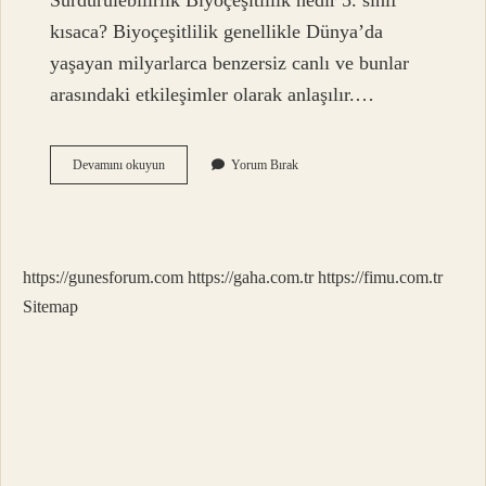
Sürdürülebilirlik Biyoçeşitlilik nedir 5. sınıf
kısaca? Biyoçeşitlilik genellikle Dünya’da
yaşayan milyarlarca benzersiz canlı ve bunlar
arasındaki etkileşimler olarak anlaşılır.…
Biyolojik
Devamını okuyun
Yorum Bırak
Çeşitlilik
Nedir
Çok
Kısaca
https://gunesforum.com
https://gaha.com.tr
https://fimu.com.tr
Sitemap