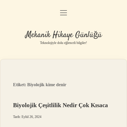
menüyü
Anasayfa
aç
Gizlilik Politikası
Mekanik Hikaye Günlüğü
Yasal Uyarı
Teknolojiyle dolu eğlenceli bilgiler!
Hakkımızda
Etiket:
Biyolojik kime denir
Biyolojik Çeşitlilik Nedir Çok Kısaca
Tarih: Eylül 26, 2024