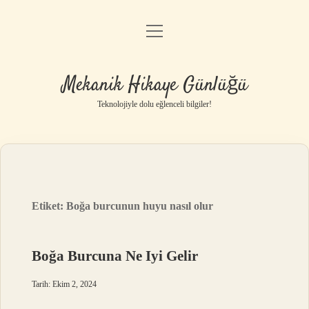
menüyü
Anasayfa
aç
Gizlilik Politikası
Mekanik Hikaye Günlüğü
Yasal Uyarı
Teknolojiyle dolu eğlenceli bilgiler!
Hakkımızda
Etiket:
Boğa burcunun huyu nasıl olur
Boğa Burcuna Ne Iyi Gelir
Tarih: Ekim 2, 2024