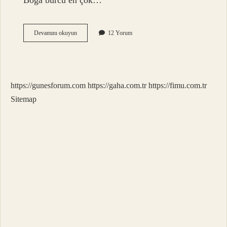
Boğa burcu en çok…
Boğa
Devamını okuyun
12 Yorum
Burcuna
Ne
Iyi
Gelir
https://gunesforum.com
https://gaha.com.tr
https://fimu.com.tr
Sitemap