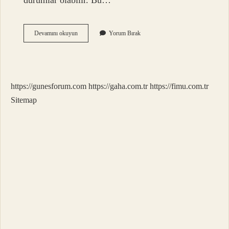
durumlar olabilir. Bu…
Boya
Devamını okuyun
Yorum Bırak
Öncesi
Astar
Ne
Demek
https://gunesforum.com
https://gaha.com.tr
https://fimu.com.tr
Sitemap