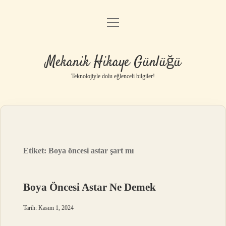
menüyü
Anasayfa
aç
Gizlilik Politikası
Mekanik Hikaye Günlüğü
Yasal Uyarı
Teknolojiyle dolu eğlenceli bilgiler!
Hakkımızda
Etiket:
Boya öncesi astar şart mı
Boya Öncesi Astar Ne Demek
Tarih: Kasım 1, 2024