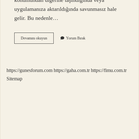
konumundan diğerine taşındığında veya
uygulamanıza aktarıldığında savunmasız hale
gelir. Bu nedenle…
Bulut
Devamını okuyun
Yorum Bırak
Uygulaması
Ne
Işe
Yarar
https://gunesforum.com
https://gaha.com.tr
https://fimu.com.tr
Sitemap