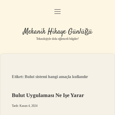
menüyü
Anasayfa
aç
Gizlilik Politikası
Mekanik Hikaye Günlüğü
Yasal Uyarı
Teknolojiyle dolu eğlenceli bilgiler!
Hakkımızda
Etiket:
Bulut sistemi hangi amaçla kullanılır
Bulut Uygulaması Ne Işe Yarar
Tarih: Kasım 4, 2024