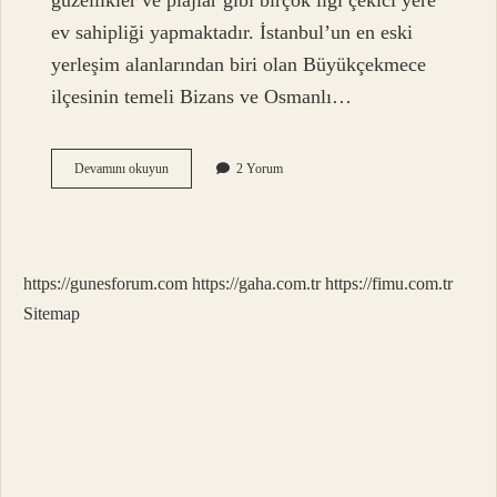
güzellikler ve plajlar gibi birçok ilgi çekici yere
ev sahipliği yapmaktadır. İstanbul’un en eski
yerleşim alanlarından biri olan Büyükçekmece
ilçesinin temeli Bizans ve Osmanlı…
Neden
Devamını okuyun
2 Yorum
Büyükçekmece
https://gunesforum.com
https://gaha.com.tr
https://fimu.com.tr
Sitemap