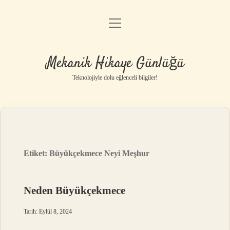
menüyü
Anasayfa
aç
Gizlilik Politikası
Mekanik Hikaye Günlüğü
Yasal Uyarı
Teknolojiyle dolu eğlenceli bilgiler!
Hakkımızda
Etiket:
Büyükçekmece Neyi Meşhur
Neden Büyükçekmece
Tarih: Eylül 8, 2024