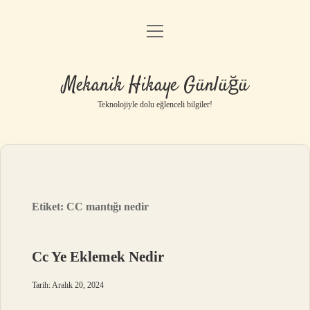
menüyü
Anasayfa
aç
Gizlilik Politikası
Mekanik Hikaye Günlüğü
Yasal Uyarı
Teknolojiyle dolu eğlenceli bilgiler!
Hakkımızda
Etiket:
CC mantığı nedir
Cc Ye Eklemek Nedir
Tarih: Aralık 20, 2024