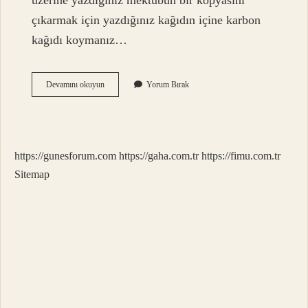
üzerine yazdığınız mektubun bir kopyasını
çıkarmak için yazdığınız kağıdın içine karbon
kağıdı koymanız…
Cc
Devamını okuyun
Yorum Bırak
Ye
Eklemek
Nedir
https://gunesforum.com
https://gaha.com.tr
https://fimu.com.tr
Sitemap