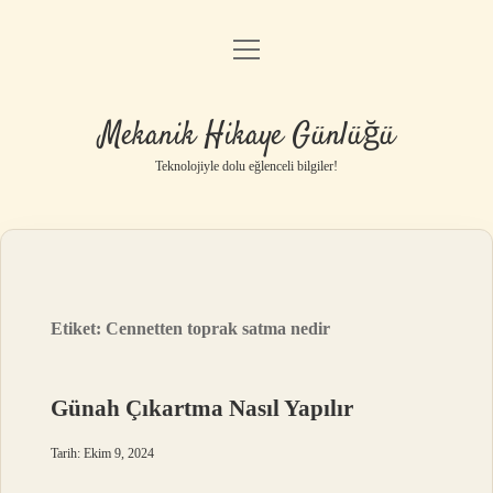
menüyü
Anasayfa
aç
Gizlilik Politikası
Mekanik Hikaye Günlüğü
Yasal Uyarı
Teknolojiyle dolu eğlenceli bilgiler!
Hakkımızda
Etiket:
Cennetten toprak satma nedir
Günah Çıkartma Nasıl Yapılır
Tarih: Ekim 9, 2024