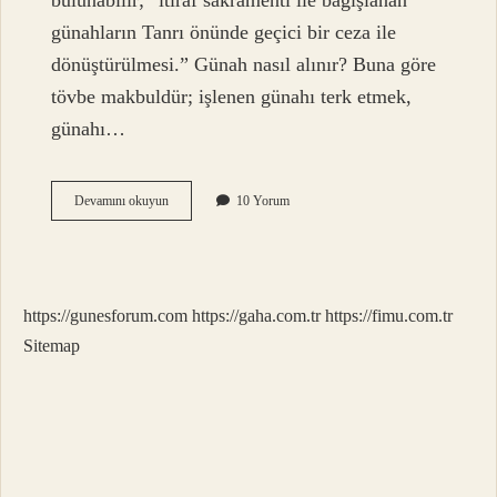
bulunabilir; “itiraf sakramenti ile bağışlanan
günahların Tanrı önünde geçici bir ceza ile
dönüştürülmesi.” Günah nasıl alınır? Buna göre
tövbe makbuldür; işlenen günahı terk etmek,
günahı…
Günah
Devamını okuyun
10 Yorum
Çıkartma
Nasıl
Yapılır
https://gunesforum.com
https://gaha.com.tr
https://fimu.com.tr
Sitemap