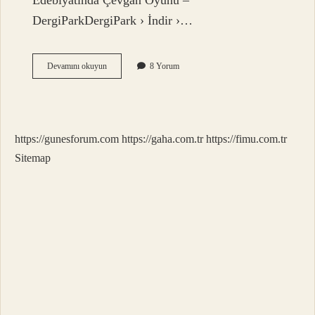
Edebiyatında Çevgan Oyunu –
DergiParkDergiPark › İndir ›…
Çevgan
Devamını okuyun
8 Yorum
Ne
Demek
Tdk
https://gunesforum.com
https://gaha.com.tr
https://fimu.com.tr
Sitemap