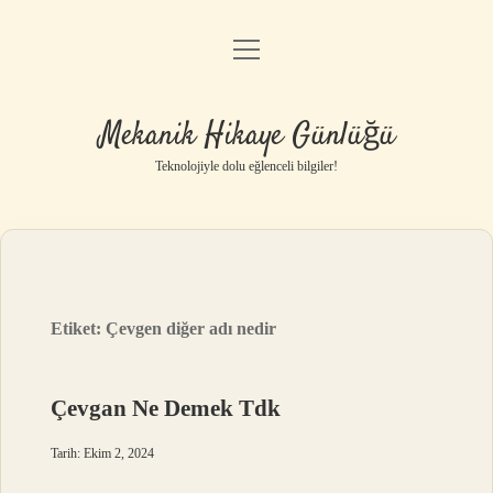
menüyü
Anasayfa
aç
Gizlilik Politikası
Mekanik Hikaye Günlüğü
Yasal Uyarı
Teknolojiyle dolu eğlenceli bilgiler!
Hakkımızda
Etiket:
Çevgen diğer adı nedir
Çevgan Ne Demek Tdk
Tarih: Ekim 2, 2024