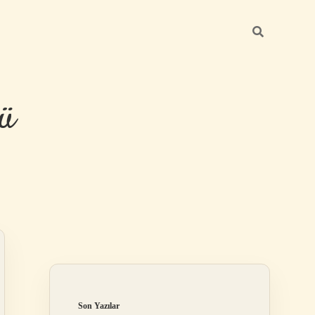
ü
Sidebar
hiltonbet yeni giriş
Son Yazılar