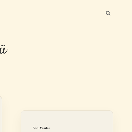
ü
Sidebar
hiltonbet yeni
Son Yazılar