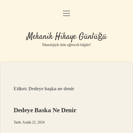
menüyü
Anasayfa
aç
Gizlilik Politikası
Mekanik Hikaye Günlüğü
Yasal Uyarı
Teknolojiyle dolu eğlenceli bilgiler!
Hakkımızda
Etiket:
Dedeye başka ne denir
Dedeye Baska Ne Denir
Tarih: Aralık 22, 2024