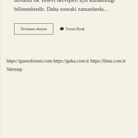
unvanın ilk Yesevi dervişleri için kullanıldığı
bilinmektedir. Daha sonraki zamanlarda…
Dedeye
Devamını okuyun
Yorum Bırak
Baska
Ne
Denir
https://gunesforum.com
https://gaha.com.tr
https://fimu.com.tr
Sitemap