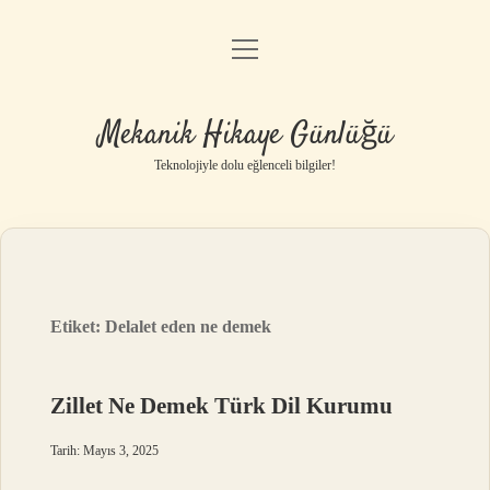
menüyü
Anasayfa
aç
Gizlilik Politikası
Mekanik Hikaye Günlüğü
Yasal Uyarı
Teknolojiyle dolu eğlenceli bilgiler!
Hakkımızda
Etiket:
Delalet eden ne demek
Zillet Ne Demek Türk Dil Kurumu
Tarih: Mayıs 3, 2025