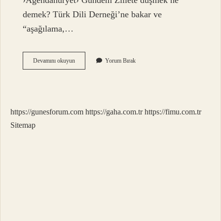
›Agendahuryet› Gündem Zillete düşmek ne
demek? Türk Dili Derneği’ne bakar ve
“aşağılama,…
Zillet
Devamını okuyun
Yorum Bırak
Ne
Demek
Türk
Dil
Kurumu
https://gunesforum.com
https://gaha.com.tr
https://fimu.com.tr
Sitemap