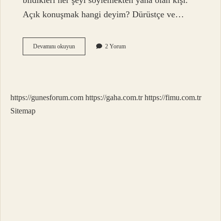
bildikleri her şeyi söylemekten yana olan kişi.
Açık konuşmak hangi deyim? Dürüstçe ve…
Açık
Devamını okuyun
2 Yorum
Sözlü
Olmak
Deyim
Mi
https://gunesforum.com
https://gaha.com.tr
https://fimu.com.tr
Sitemap