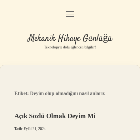
menüyü
Anasayfa
aç
Gizlilik Politikası
Mekanik Hikaye Günlüğü
Yasal Uyarı
Teknolojiyle dolu eğlenceli bilgiler!
Hakkımızda
Etiket:
Deyim olup olmadığını nasıl anlarız
Açık Sözlü Olmak Deyim Mi
Tarih: Eylül 21, 2024