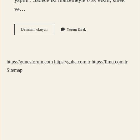
yapılır? Sadece iki malzemeyle 6 ay etkili, sinek
ve…
Dogal
Devamını okuyun
Yorum Bırak
Ev
Kokusu
Nasil
Yapilir
https://gunesforum.com
https://gaha.com.tr
https://fimu.com.tr
Sitemap