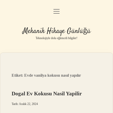
menüyü
Anasayfa
aç
Gizlilik Politikası
Mekanik Hikaye Günlüğü
Yasal Uyarı
Teknolojiyle dolu eğlenceli bilgiler!
Hakkımızda
Etiket:
Evde vanilya kokusu nasıl yapılır
Dogal Ev Kokusu Nasil Yapilir
Tarih: Aralık 22, 2024