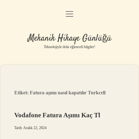
menüyü
Anasayfa
aç
Gizlilik Politikası
Mekanik Hikaye Günlüğü
Yasal Uyarı
Teknolojiyle dolu eğlenceli bilgiler!
Hakkımızda
Etiket:
Fatura aşımı nasıl kapatılır Turkcell
Vodafone Fatura Aşımı Kaç Tl
Tarih: Aralık 22, 2024