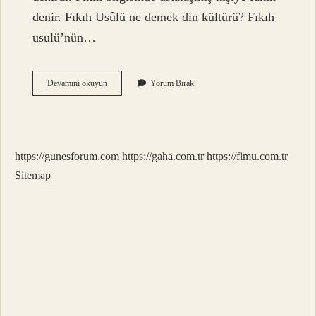
denir. Fıkıh Usûlü ne demek din kültürü? Fıkıh
usulü’nün…
Fıkıh
Devamını okuyun
Yorum Bırak
Nedir
Meb
https://gunesforum.com
https://gaha.com.tr
https://fimu.com.tr
Sitemap