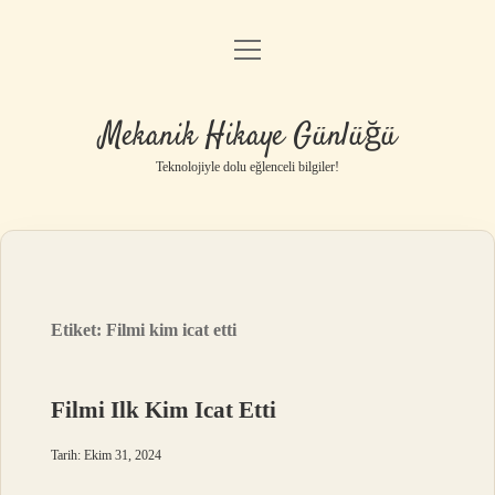
menüyü
Anasayfa
aç
Gizlilik Politikası
Mekanik Hikaye Günlüğü
Yasal Uyarı
Teknolojiyle dolu eğlenceli bilgiler!
Hakkımızda
Etiket:
Filmi kim icat etti
Filmi Ilk Kim Icat Etti
Tarih: Ekim 31, 2024