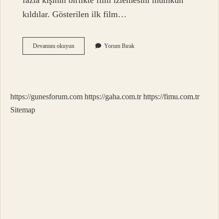
fazla kişinin birlikte film izlemesini mümkün
kıldılar. Gösterilen ilk film…
Filmi
Devamını okuyun
Yorum Bırak
Ilk
Kim
Icat
Etti
https://gunesforum.com
https://gaha.com.tr
https://fimu.com.tr
Sitemap