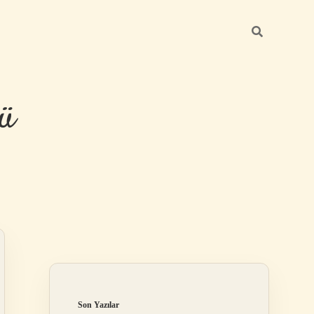
ü
Sidebar
hiltonbet yeni
Son Yazılar