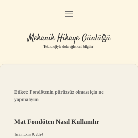
menüyü
Anasayfa
aç
Gizlilik Politikası
Mekanik Hikaye Günlüğü
Yasal Uyarı
Teknolojiyle dolu eğlenceli bilgiler!
Hakkımızda
Etiket:
Fondötenin pürüzsüz olması için ne
yapmalıyım
Mat Fondöten Nasıl Kullanılır
Tarih: Ekim 9, 2024