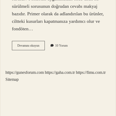
sürülmeli sorusunun doğrudan cevabı makyaj
bazıdır. Primer olarak da adlandırılan bu ürünler,
ciltteki kusurları kapatmanıza yardımcı olur ve
fondöten…
Mat
Devamını okuyun
10 Yorum
Fondöten
Nasıl
Kullanılır
https://gunesforum.com
https://gaha.com.tr
https://fimu.com.tr
Sitemap