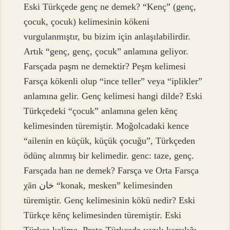
Eski Türkçede genç ne demek? “Kenç” (genç,
çocuk, çocuk) kelimesinin kökeni
vurgulanmıştır, bu bizim için anlaşılabilirdir.
Artık “genç, genç, çocuk” anlamına geliyor.
Farsçada paşm ne demektir? Peşm kelimesi
Farsça kökenli olup “ince teller” veya “iplikler”
anlamına gelir. Genç kelimesi hangi dilde? Eski
Türkçedeki “çocuk” anlamına gelen kēnç
kelimesinden türemiştir. Moğolcadaki kence
“ailenin en küçük, küçük çocuğu”, Türkçeden
ödünç alınmış bir kelimedir. genc: taze, genç.
Farsçada han ne demek? Farsça ve Orta Farsça
χān خان “konak, mesken” kelimesinden
türemiştir. Genç kelimesinin kökü nedir? Eski
Türkçe kēnç kelimesinden türemiştir. Eski