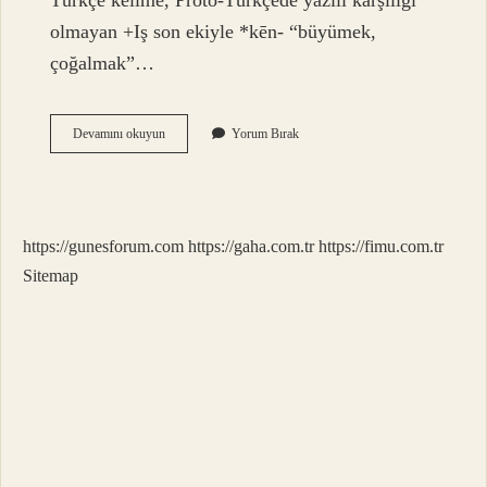
Türkçe kelime, Proto-Türkçede yazılı karşılığı
olmayan +Iş son ekiyle *kēn- “büyümek,
çoğalmak”…
Genç
Devamını okuyun
Yorum Bırak
Farsça
Ne
Demek
https://gunesforum.com
https://gaha.com.tr
https://fimu.com.tr
Sitemap