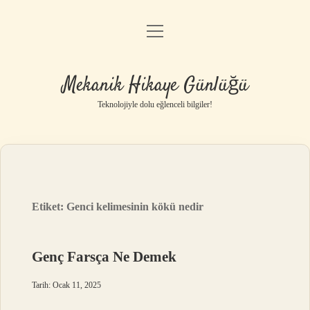
menüyü
Anasayfa
aç
Gizlilik Politikası
Mekanik Hikaye Günlüğü
Yasal Uyarı
Teknolojiyle dolu eğlenceli bilgiler!
Hakkımızda
Etiket:
Genci kelimesinin kökü nedir
Genç Farsça Ne Demek
Tarih: Ocak 11, 2025