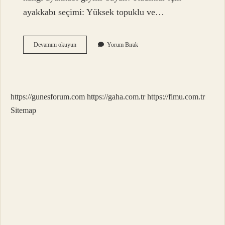
ayakkabı seçimi: Yüksek topuklu ve…
İSpanyol
Devamını okuyun
Yorum Bırak
Paça
Pantolonun
Altına
Ne
Giyilir
https://gunesforum.com
https://gaha.com.tr
https://fimu.com.tr
Sitemap