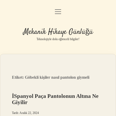
menüyü
Anasayfa
aç
Gizlilik Politikası
Mekanik Hikaye Günlüğü
Yasal Uyarı
Teknolojiyle dolu eğlenceli bilgiler!
Hakkımızda
Etiket:
Göbekli kişiler nasıl pantolon giymeli
İSpanyol Paça Pantolonun Altına Ne
Giyilir
Tarih: Aralık 22, 2024