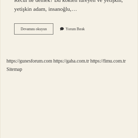
Recül ne demek? Bu kökten türeyen ve yetişkin,
yetişkin adam, insanoğlu,…
Görülü
Devamını okuyun
Yorum Bırak
Ne
Demek
https://gunesforum.com
https://gaha.com.tr
https://fimu.com.tr
Sitemap