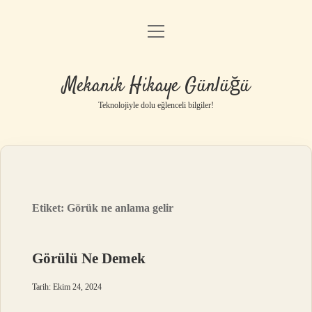
menüyü
Anasayfa
aç
Gizlilik Politikası
Mekanik Hikaye Günlüğü
Yasal Uyarı
Teknolojiyle dolu eğlenceli bilgiler!
Hakkımızda
Etiket:
Görük ne anlama gelir
Görülü Ne Demek
Tarih: Ekim 24, 2024