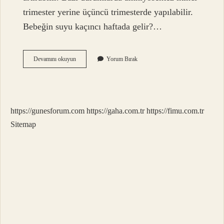
trimester yerine üçüncü trimesterde yapılabilir.
Bebeğin suyu kaçıncı haftada gelir?…
Amniyotik
Devamını okuyun
Yorum Bırak
Sıvı
Kaçıncı
Haftada
Oluşur
https://gunesforum.com
https://gaha.com.tr
https://fimu.com.tr
Sitemap