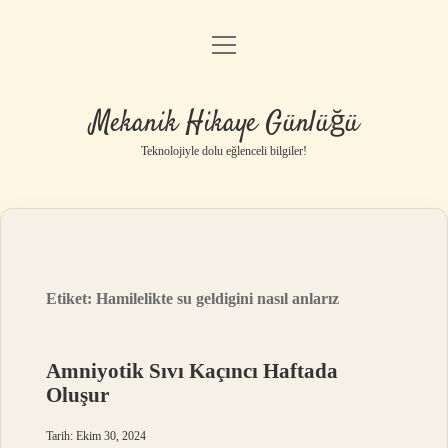
menüyü
Anasayfa
aç
Gizlilik Politikası
Mekanik Hikaye Günlüğü
Yasal Uyarı
Teknolojiyle dolu eğlenceli bilgiler!
Hakkımızda
Etiket:
Hamilelikte su geldigini nasıl anlarız
Amniyotik Sıvı Kaçıncı Haftada
Oluşur
Tarih: Ekim 30, 2024