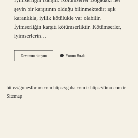
İyimserliğin Karşıtı: Kötümserler Doğadaki her
şeyin bir karşıtının olduğu bilinmektedir; ışık
karanlıkla, iyilik kötülükle var olabilir.
İyimserliğin karşıtı kötümserliktir. Kötümserler,
iyimserlerin…
Karamsar
Devamını okuyun
Yorum Bırak
Pesimist
Ne
Demek
https://gunesforum.com
https://gaha.com.tr
https://fimu.com.tr
Sitemap