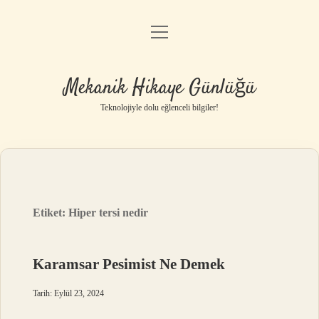
menüyü
Anasayfa
aç
Gizlilik Politikası
Mekanik Hikaye Günlüğü
Yasal Uyarı
Teknolojiyle dolu eğlenceli bilgiler!
Hakkımızda
Etiket:
Hiper tersi nedir
Karamsar Pesimist Ne Demek
Tarih: Eylül 23, 2024