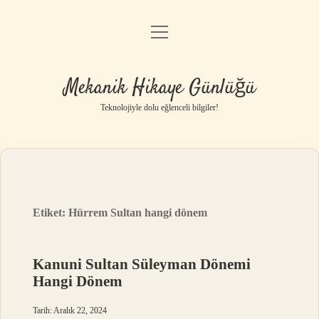
menüyü
Anasayfa
aç
Gizlilik Politikası
Mekanik Hikaye Günlüğü
Yasal Uyarı
Teknolojiyle dolu eğlenceli bilgiler!
Hakkımızda
Etiket:
Hürrem Sultan hangi dönem
Kanuni Sultan Süleyman Dönemi
Hangi Dönem
Tarih: Aralık 22, 2024