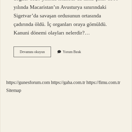
yılında Macaristan’ın Avusturya sınırındaki
Sigetvar’da savaşan ordusunun ortasında
çadırında öldü. İç organları oraya gömüldü.
Kanuni dönemi olayları nelerdir?…
Kanuni
Devamını okuyun
Yorum Bırak
Sultan
Süleyman
Dönemi
Hangi
Dönem
https://gunesforum.com
https://gaha.com.tr
https://fimu.com.tr
Sitemap