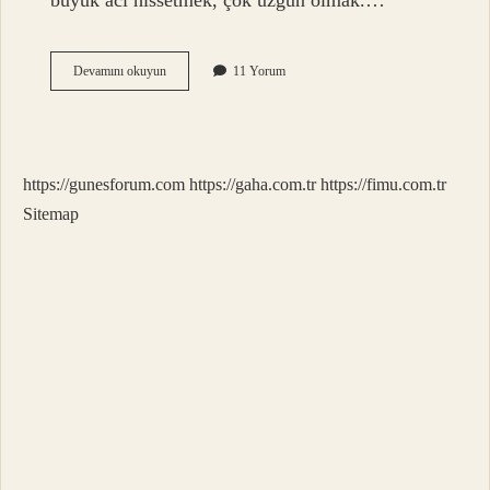
büyük acı hissetmek, çok üzgün olmak.…
Yüreğine
Devamını okuyun
11 Yorum
Çökmek
Ne
Demek
https://gunesforum.com
https://gaha.com.tr
https://fimu.com.tr
Sitemap