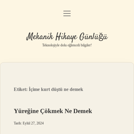
menüyü
Anasayfa
aç
Gizlilik Politikası
Mekanik Hikaye Günlüğü
Yasal Uyarı
Teknolojiyle dolu eğlenceli bilgiler!
Hakkımızda
Etiket:
İçime kurt düştü ne demek
Yüreğine Çökmek Ne Demek
Tarih: Eylül 27, 2024