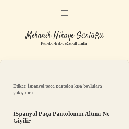
menüyü
Anasayfa
aç
Gizlilik Politikası
Mekanik Hikaye Günlüğü
Yasal Uyarı
Teknolojiyle dolu eğlenceli bilgiler!
Hakkımızda
Etiket:
İspanyol paça pantolon kısa boylulara
yakışır mı
İSpanyol Paça Pantolonun Altına Ne
Giyilir