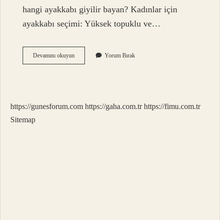
hangi ayakkabı giyilir bayan? Kadınlar için
ayakkabı seçimi: Yüksek topuklu ve…
İSpanyol
Devamını okuyun
Yorum Bırak
Paça
Pantolonun
Altına
Ne
Giyilir
https://gunesforum.com
https://gaha.com.tr
https://fimu.com.tr
Sitemap