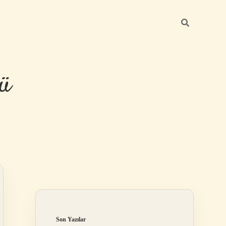
ü
Sidebar
hiltonbet yeni
Son Yazılar