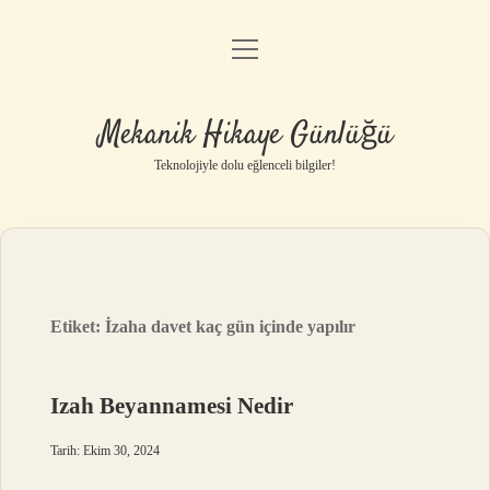
menüyü
Anasayfa
aç
Gizlilik Politikası
Mekanik Hikaye Günlüğü
Yasal Uyarı
Teknolojiyle dolu eğlenceli bilgiler!
Hakkımızda
Etiket:
İzaha davet kaç gün içinde yapılır
Izah Beyannamesi Nedir
Tarih: Ekim 30, 2024