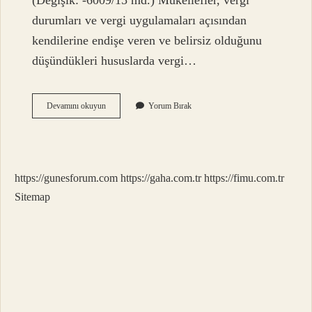
(Değişik: -6009/15 md.) Mükellefler, vergi
durumları ve vergi uygulamaları açısından
kendilerine endişe veren ve belirsiz olduğunu
düşündükleri hususlarda vergi…
Izah
Devamını okuyun
Yorum Bırak
Beyannamesi
Nedir
https://gunesforum.com
https://gaha.com.tr
https://fimu.com.tr
Sitemap