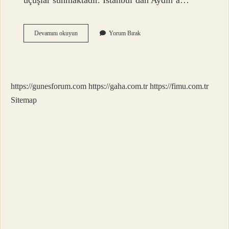
uçuşlar sunmaktadır. İstanbul’dan Aydın’a…
Istanbul
Devamını okuyun
Yorum Bırak
Aydın
Arası
Kaç
Saat
Sürüyor
https://gunesforum.com
https://gaha.com.tr
https://fimu.com.tr
Sitemap