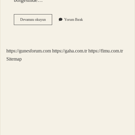
bölgesinde…
Kabir
Devamını okuyun
Yorum Bırak
Azabı
Gerçekten
Var
Mı
https://gunesforum.com
https://gaha.com.tr
https://fimu.com.tr
Sitemap