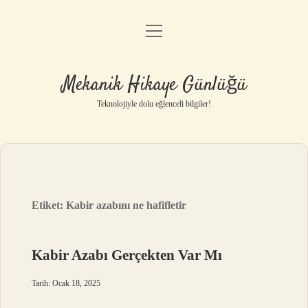
menüyü
Anasayfa
aç
Gizlilik Politikası
Mekanik Hikaye Günlüğü
Yasal Uyarı
Teknolojiyle dolu eğlenceli bilgiler!
Hakkımızda
Etiket:
Kabir azabını ne hafifletir
Kabir Azabı Gerçekten Var Mı
Tarih: Ocak 18, 2025