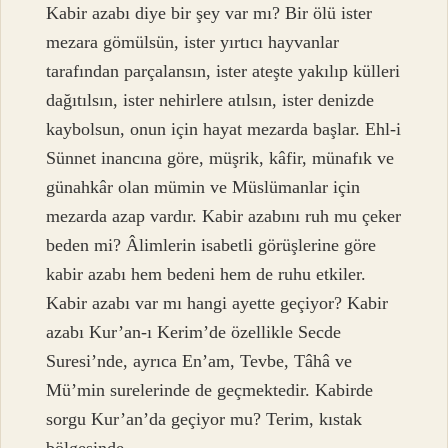
Kabir azabı diye bir şey var mı? Bir ölü ister
mezara gömülsün, ister yırtıcı hayvanlar
tarafından parçalansın, ister ateşte yakılıp külleri
dağıtılsın, ister nehirlere atılsın, ister denizde
kaybolsun, onun için hayat mezarda başlar. Ehl-i
Sünnet inancına göre, müşrik, kâfir, münafık ve
günahkâr olan mümin ve Müslümanlar için
mezarda azap vardır. Kabir azabını ruh mu çeker
beden mi? Âlimlerin isabetli görüşlerine göre
kabir azabı hem bedeni hem de ruhu etkiler.
Kabir azabı var mı hangi ayette geçiyor? Kabir
azabı Kur’an-ı Kerim’de özellikle Secde
Suresi’nde, ayrıca En’am, Tevbe, Tâhâ ve
Mü’min surelerinde de geçmektedir. Kabirde
sorgu Kur’an’da geçiyor mu? Terim, kıstak