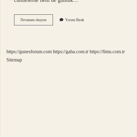
cümlelerde hem de günlük…
Kalburüstü
Devamını okuyun
Yorum Bırak
Sanatçı
Ne
Demek
https://gunesforum.com
https://gaha.com.tr
https://fimu.com.tr
Sitemap