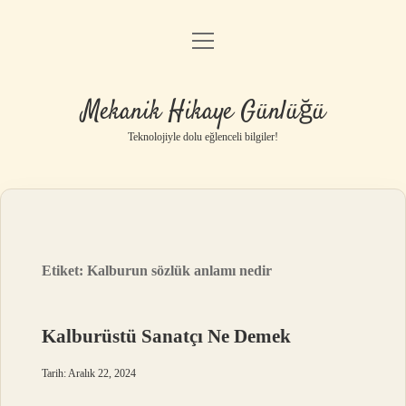
menüyü
Anasayfa
aç
Gizlilik Politikası
Mekanik Hikaye Günlüğü
Yasal Uyarı
Teknolojiyle dolu eğlenceli bilgiler!
Hakkımızda
Etiket:
Kalburun sözlük anlamı nedir
Kalburüstü Sanatçı Ne Demek
Tarih: Aralık 22, 2024