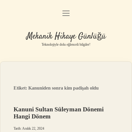
menüyü
Anasayfa
aç
Gizlilik Politikası
Mekanik Hikaye Günlüğü
Yasal Uyarı
Teknolojiyle dolu eğlenceli bilgiler!
Hakkımızda
Etiket:
Kanuniden sonra kim padişah oldu
Kanuni Sultan Süleyman Dönemi
Hangi Dönem
Tarih: Aralık 22, 2024