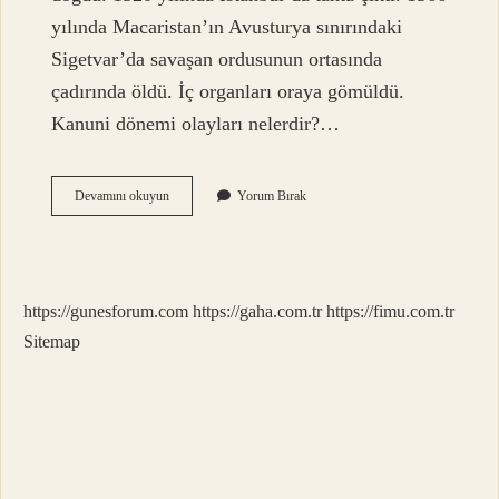
yılında Macaristan’ın Avusturya sınırındaki
Sigetvar’da savaşan ordusunun ortasında
çadırında öldü. İç organları oraya gömüldü.
Kanuni dönemi olayları nelerdir?…
Kanuni
Devamını okuyun
Yorum Bırak
Sultan
Süleyman
Dönemi
Hangi
Dönem
https://gunesforum.com
https://gaha.com.tr
https://fimu.com.tr
Sitemap